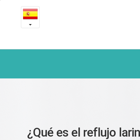
El
본
문
reflujo
내
용
laringofaríngeo
바
로
가
기
¿Qué es el reflujo lar