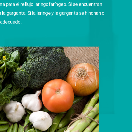
para el reflujo laringofaríngeo. Si se encuentran
la garganta. Si la laringe y la garganta se hinchan o
 adecuado.