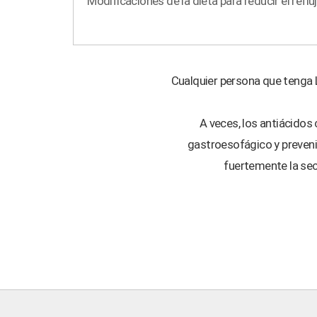
Modificaciones de la dieta para reducir el refluj
Cualquier persona que tenga 
A veces, los antiácidos
gastroesofágico y preveni
fuertemente la sec