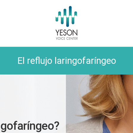
El reflujo laringofaríngeo
ingofaríngeo?