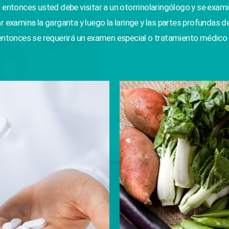
tonces usted debe visitar a un otorrinolaringólogo y se examina 
r examina la garganta y luego la laringe y las partes profundas de 
 entonces se requerirá un examen especial o tratamiento médico