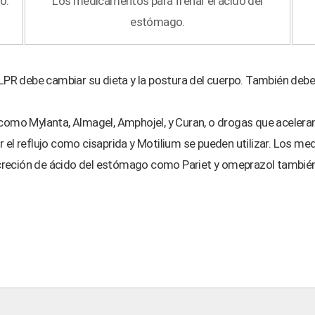
o.
Los medicamentos para frenar el ácido del
estómago.
LPR debe cambiar su dieta y la postura del cuerpo. También deb
 como Mylanta, Almagel, Amphojel, y Curan, o drogas que aceleran
r el reflujo como cisaprida y Motilium se pueden utilizar. Los m
reción de ácido del estómago como Pariet y omeprazol también 