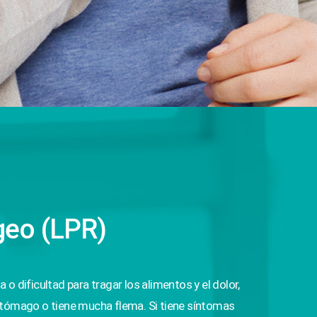
ngeo (LPR)
 dificultad para tragar los alimentos y el dolor,
estómago o tiene mucha flema. Si tiene síntomas