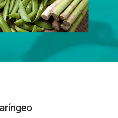
faríngeo