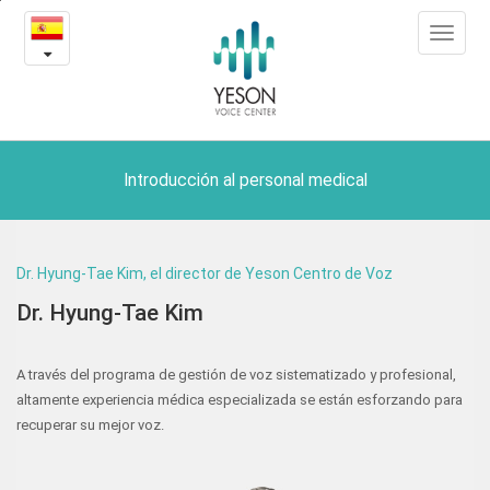
Introducción
본
Toggle
문
al
navigat
내
용
personal
바
로
medical
가
기
Introducción al personal medical
Dr. Hyung-Tae Kim, el director de Yeson Centro de Voz
Dr. Hyung-Tae Kim
A través del programa de gestión de voz sistematizado y profesional,
altamente experiencia médica especializada se están esforzando para
recuperar su mejor voz.