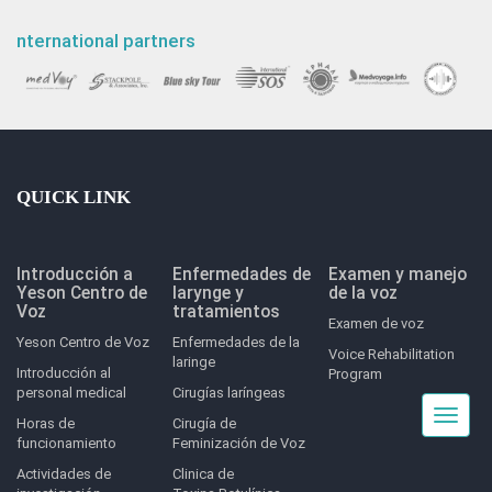
nternational partners
QUICK LINK
Introducción a
Enfermedades de
Examen y manejo
Yeson Centro de
larynge y
de la voz
Voz
tratamientos
Examen de voz
Yeson Centro de Voz
Enfermedades de la
Voice Rehabilitation
laringe
Introducción al
Program
personal medical
Cirugías laríngeas
Toggle
Horas de
Cirugía de
navigat
funcionamiento
Feminización de Voz
Actividades de
Clinica de