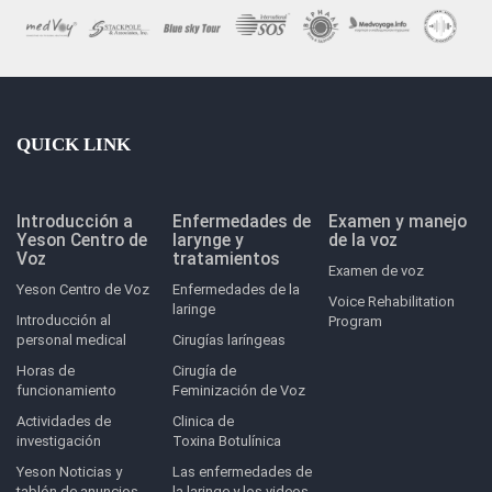
QUICK LINK
Introducción a
Enfermedades de
Examen y manejo
Yeson Centro de
larynge y
de la voz
Voz
tratamientos
Examen de voz
Yeson Centro de Voz
Enfermedades de la
Voice Rehabilitation
laringe
Introducción al
Program
personal medical
Cirugías laríngeas
Horas de
Cirugía de
funcionamiento
Feminización de Voz
Actividades de
Clinica de
investigación
Toxina Botulínica
Yeson Noticias y
Las enfermedades de
tablón de anuncios
la laringe y los videos