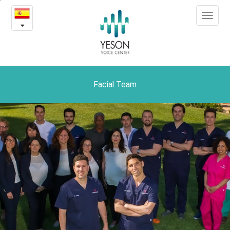
Facial
본
Toggle
문
Team
navigat
내
용
바
로
가
기
Facial Team