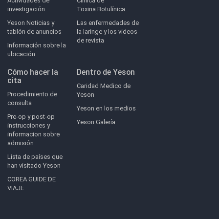
Actividades de
Clinica de
investigación
Toxina Botulínica
Yeson Noticias y
Las enfermedades de
tablón de anuncios
la laringe y los videos
de revista
Información sobre la
ubicación
Cómo hacer la
Dentro de Yeson
cita
Caridad Medico de
Procedimiento de
Yeson
consulta
Yeson en los medios
Pre-op y post-op
Yeson Galería
instrucciones y
informacion sobre
admisión
Lista de países que
han visitado Yeson
COREA GUIDE DE
VIAJE