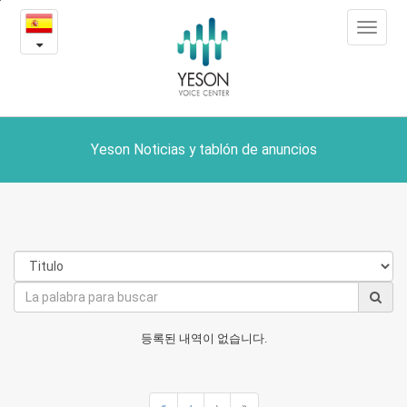
Yeson
본
Toggle
문
Noticias
navigat
내
용
y
바
로
tablón
가
de
기
Yeson Noticias y tablón de anuncios
anuncios
등록된 내역이 없습니다.
«
‹
›
»