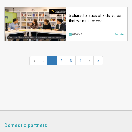
5 characteristics of kids’ voice
that we must check
2018-04-18
Lea más >
«
‹
1
2
3
4
›
»
Domestic partners