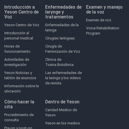
Introducción a
Enfermedades de
Examen y manejo
Yeson Centro de
larynge y
de la voz
Voz
tratamientos
Examen de voz
Yeson Centro de Voz
Enfermedades de la
Voice Rehabilitation
laringe
Introducción al
Program
personal medical
Cirugías laríngeas
Horas de
Cirugía de
funcionamiento
Feminización de Voz
Actividades de
Clinica de
investigación
Toxina Botulínica
Yeson Noticias y
Las enfermedades de
tablón de anuncios
la laringe y los videos
de revista
Información sobre la
ubicación
Cómo hacer la
Dentro de Yeson
cita
Caridad Medico de
Procedimiento de
Yeson
consulta
Yeson en los medios
Pre-op y post-op