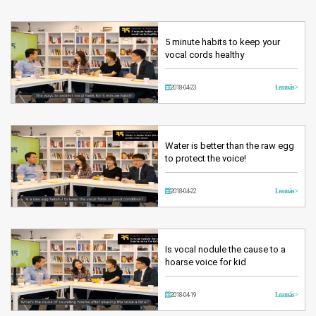
5 minute habits to keep your
vocal cords healthy
2018-04-23
Lea más >
Water is better than the raw egg
to protect the voice!
2018-04-22
Lea más >
Is vocal nodule the cause to a
hoarse voice for kid
2018-04-19
Lea más >