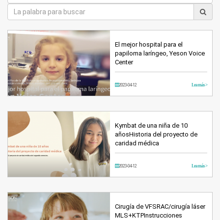
El mejor hospital para el
papiloma laríngeo, Yeson Voice
Center
2023-04-12
Lea más >
Kymbat de una niña de 10
añosHistoria del proyecto de
caridad médica
2023-04-12
Lea más >
Cirugía de VFSRAC/cirugía láser
MLS+KTPInstrucciones