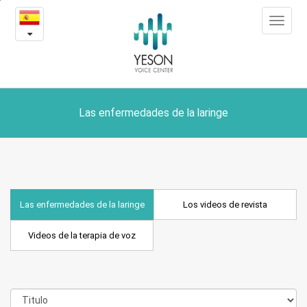
Las
본
Toggle
문
enfermedades
navigat
내
용
de
바
로
la
가
laringe
기
Las enfermedades de la laringe
y
los
videos
Las enfermedades de la laringe
Los videos de revista
de
Videos de la terapia de voz
revista