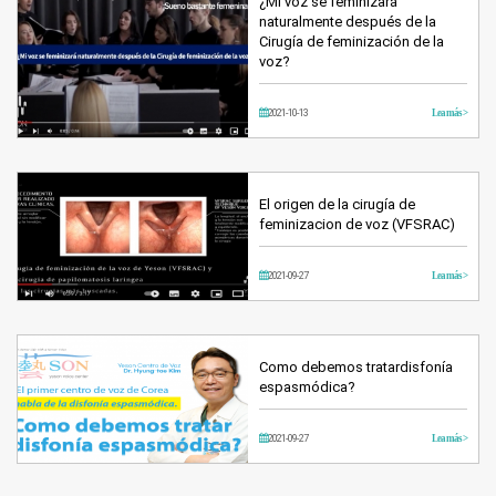
¿Mi voz se feminizará
naturalmente después de la
Cirugía de feminización de la
voz?
2021-10-13
Lea más >
El origen de la cirugía de
feminizacion de voz (VFSRAC)
2021-09-27
Lea más >
Como debemos tratardisfonía
espasmódica?
2021-09-27
Lea más >