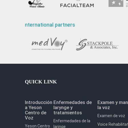
nternational partners
QUICK LINK
Introducción
Enfermedades de
Examen y man
a Yeson
larynge y
la voz
Centro de
tratamientos
Examen de voz
Voz
Enfermedades de la
Voice Rehabilita
Yeson Centro
laringe