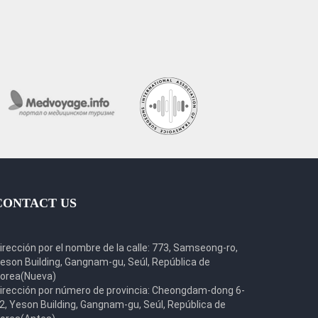
CONTACT US
irección por el nombre de la calle: 773, Samseong-ro,
eson Building, Gangnam-gu, Seúl, República de
orea(Nueva)
irección por número de provincia: Cheongdam-dong 6-
2, Yeson Building, Gangnam-gu, Seúl, República de