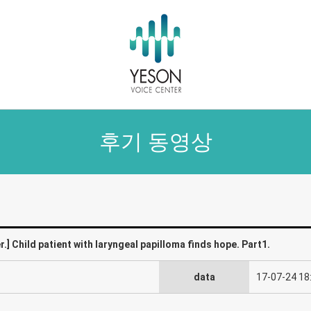
후기 동영상
r.] Child patient with laryngeal papilloma finds hope. Part1.
data
17-07-24 18