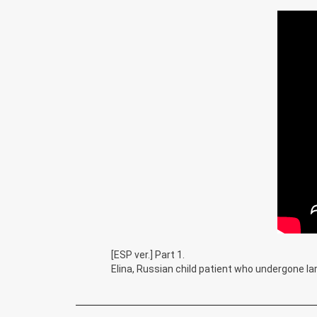
enfermedades
de
la
laringe
y
los
videos
de
revista
[ESP ver.] Part 1.
Elina, Russian child patient who undergone l