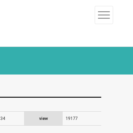
Toggle
navigation
:34
view
19177