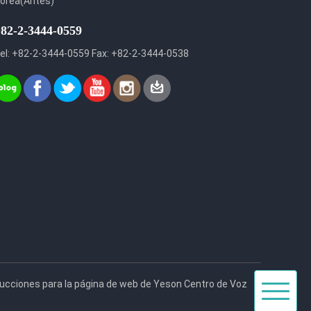
orea(Antes)
82-2-3444-0559
el: +82-2-3444-0559 Fax: +82-2-3444-0538
Toggle
rucciones para la página de web de Yeson Centro de Voz
navigat