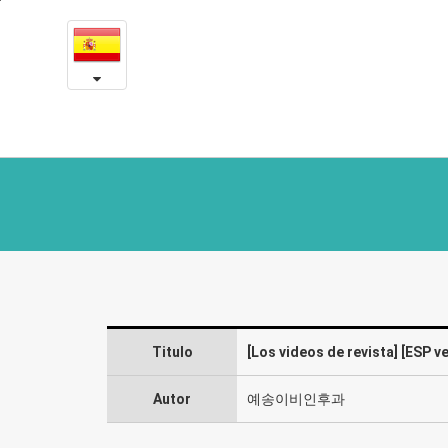
[ESP
본
문
ver.]
내
용
Child
바
로
patient
가
with
기
laryngeal
papilloma
finds
hope.
Titulo
[Los videos de revista] [ESP ve
Part1.
-
Autor
예송이비인후과
Las