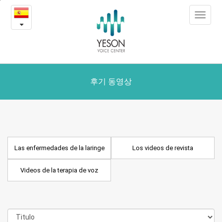
Las
본
Toggle
문
enfermedades
navigat
내
용
de
바
로
la
가
laringe
기
후기 동영상
y
los
videos
Las enfermedades de la laringe
Los videos de revista
de
Videos de la terapia de voz
revista