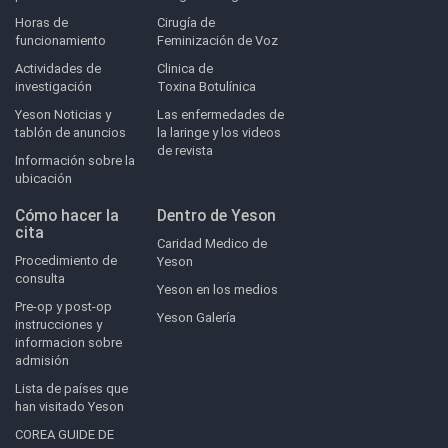
Horas de
Cirugía de
funcionamiento
Feminización de Voz
Actividades de
Clinica de
investigación
Toxina Botulínica
Yeson Noticias y
Las enfermedades de
tablón de anuncios
la laringe y los videos
de revista
Información sobre la
ubicación
Cómo hacer la
Dentro de Yeson
cita
Caridad Medico de
Procedimiento de
Yeson
consulta
Yeson en los medios
Pre-op y post-op
Yeson Galería
instrucciones y
informacion sobre
admisión
Lista de países que
han visitado Yeson
COREA GUIDE DE