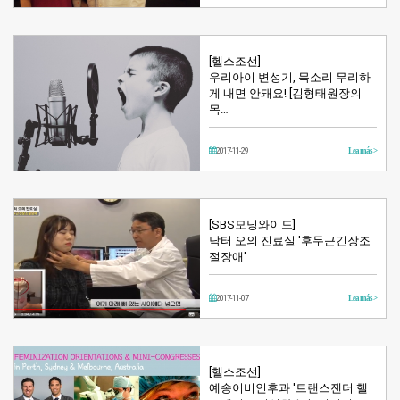
[헬스조선]
우리아이 변성기, 목소리 무리하
게 내면 안돼요! [김형태원장의
목…
2017-11-29
Lea más >
[SBS모닝와이드]
닥터 오의 진료실 '후두근긴장조
절장애'
2017-11-07
Lea más >
[헬스조선]
예송이비인후과 '트랜스젠더 헬