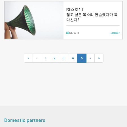
[헬스조선]
닮고 싶은 목소리 연습했다가 목
다친다?
2017-09-11
Lea más >
«
‹
1
2
3
4
5
›
»
Domestic partners