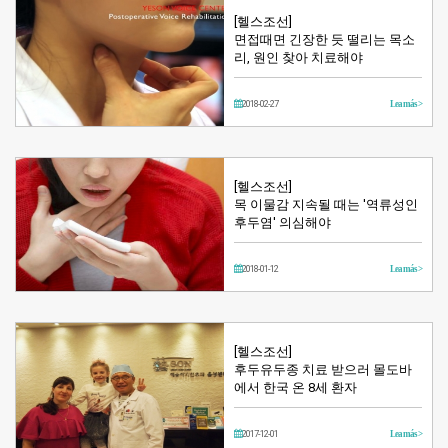
[헬스조선]
면접때면 긴장한 듯 떨리는 목소
리, 원인 찾아 치료해야
2018-02-27
Lea más >
[헬스조선]
목 이물감 지속될 때는 '역류성인
후두염' 의심해야
2018-01-12
Lea más >
[헬스조선]
후두유두종 치료 받으러 몰도바
에서 한국 온 8세 환자
2017-12-01
Lea más >