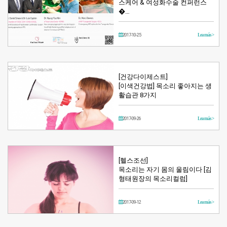
스케어 & 여성화수술 컨퍼런스
�…
2017-10-25
Lea más >
[건강다이제스트]
[이색건강법] 목소리 좋아지는 생
활습관 8가지
2017-09-26
Lea más >
[헬스조선]
목소리는 자기 몸의 울림이다 [김
형태원장의 목소리컬럼]
2017-09-12
Lea más >