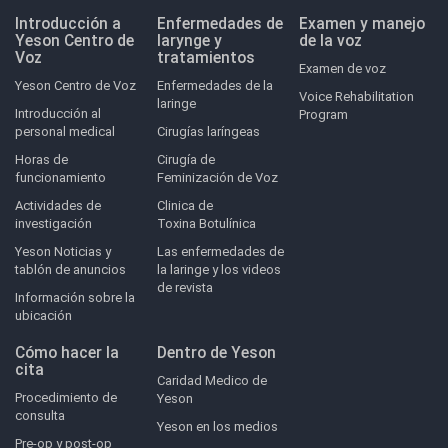
Introducción a
Enfermedades de
Examen y manejo
Yeson Centro de
larynge y
de la voz
Voz
tratamientos
Examen de voz
Yeson Centro de Voz
Enfermedades de la
Voice Rehabilitation
laringe
Introducción al
Program
personal medical
Cirugías laríngeas
Horas de
Cirugía de
funcionamiento
Feminización de Voz
Actividades de
Clinica de
investigación
Toxina Botulínica
Yeson Noticias y
Las enfermedades de
tablón de anuncios
la laringe y los videos
de revista
Información sobre la
ubicación
Cómo hacer la
Dentro de Yeson
cita
Caridad Medico de
Procedimiento de
Yeson
consulta
Yeson en los medios
Pre-op y post-op