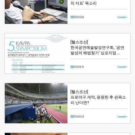
의 지표' 목소리
2018-05-04
Lea más >
[헬스조선]
한국공연예술발성연구회, '공연
발성의 해법찾기' 심포지엄 …
2018-04-16
Lea más >
[헬스조선]
프로야구 개막, 응원한 후 쉰목소
리 난다면?
2018-03-24
Lea más >