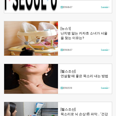
2018-06-07
Lea más >
[뉴스1]
난치병 앓는 카자흐 소녀가 서울
을 찾는 이유는?
2018-06-07
Lea más >
[헬스조선]
연설할 때 좋은 목소리 내는 방법
2018-05-18
Lea más >
[헬스조선]
목소리로 뇌 손상·癌 파악… '건강