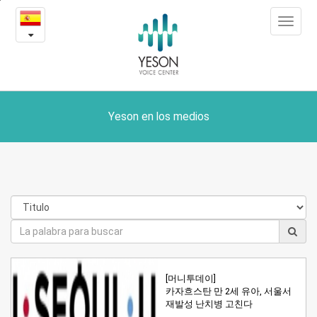
Yeson
본
Toggle
문
en
navigat
내
용
los
바
로
medios
가
기
Yeson en los medios
[머니투데이]
카자흐스탄 만 2세 유아, 서울서
재발성 난치병 고친다