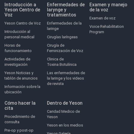
Introducción a
Enfermedades de
Examen y manejo
Yeson Centro de
larynge y
de la voz
Voz
tratamientos
Examen de voz
Yeson Centro de Voz
Enfermedades de la
Voice Rehabilitation
laringe
Introducción al
Program
personal medical
Cirugías laríngeas
Horas de
Cirugía de
funcionamiento
Feminización de Voz
Actividades de
Clinica de
investigación
Toxina Botulínica
Yeson Noticias y
Las enfermedades de
tablón de anuncios
la laringe y los videos
de revista
Información sobre la
ubicación
Cómo hacer la
Dentro de Yeson
cita
Caridad Medico de
Procedimiento de
Yeson
consulta
Yeson en los medios
Pre-op y post-op
Yeson Galería