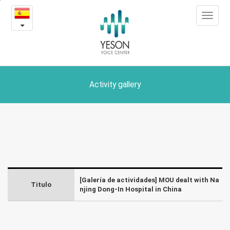
MOU
본
Toggle
문
dealt
navigat
내
용
with
바
로
Nanjing
가
Dong-
기
Activity gallery
In
Hospital
in
China
[Galería de actividades] MOU dealt with Na
-
Titulo
njing Dong-In Hospital in China
Yeson
Galería